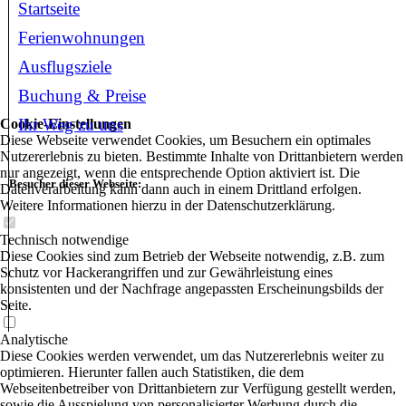
Startseite
Ferienwohnungen
Ausflugsziele
Buchung & Preise
Ihr Weg zu uns
Cookie-Einstellungen
Diese Webseite verwendet Cookies, um Besuchern ein optimales
Nutzererlebnis zu bieten. Bestimmte Inhalte von Drittanbietern werden
nur angezeigt, wenn die entsprechende Option aktiviert ist. Die
Besucher dieser Webseite:
Datenverarbeitung kann dann auch in einem Drittland erfolgen.
Weitere Informationen hierzu in der Datenschutzerklärung.
Technisch notwendige
Diese Cookies sind zum Betrieb der Webseite notwendig, z.B. zum
Schutz vor Hackerangriffen und zur Gewährleistung eines
konsistenten und der Nachfrage angepassten Erscheinungsbilds der
Seite.
Analytische
Diese Cookies werden verwendet, um das Nutzererlebnis weiter zu
optimieren. Hierunter fallen auch Statistiken, die dem
Webseitenbetreiber von Drittanbietern zur Verfügung gestellt werden,
sowie die Ausspielung von personalisierter Werbung durch die