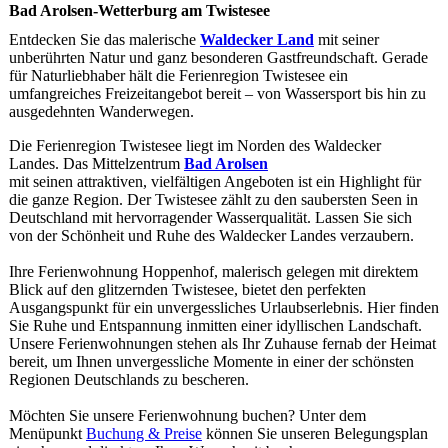
Bad Arolsen-Wetterburg am Twistesee
Entdecken Sie das malerische
Waldecker Land
mit seiner
unberührten Natur und ganz besonderen Gastfreundschaft. Gerade
für Naturliebhaber hält die Ferienregion Twistesee ein
umfangreiches Freizeitangebot bereit – von Wassersport bis hin zu
ausgedehnten Wanderwegen.
Die Ferienregion Twistesee liegt im Norden des Waldecker
Landes. Das Mittelzentrum
Bad Arolsen
mit seinen attraktiven, vielfältigen Angeboten ist ein Highlight für
die ganze Region. Der Twistesee zählt zu den saubersten Seen in
Deutschland mit hervorragender Wasserqualität. Lassen Sie sich
von der Schönheit und Ruhe des Waldecker Landes verzaubern.
Ihre Ferienwohnung Hoppenhof, malerisch gelegen mit direktem
Blick auf den glitzernden Twistesee, bietet den perfekten
Ausgangspunkt für ein unvergessliches Urlaubserlebnis. Hier finden
Sie Ruhe und Entspannung inmitten einer idyllischen Landschaft.
Unsere Ferienwohnungen stehen als Ihr Zuhause fernab der Heimat
bereit, um Ihnen unvergessliche Momente in einer der schönsten
Regionen Deutschlands zu bescheren.
Möchten Sie unsere Ferienwohnung buchen? Unter dem
Menüpunkt
Buchung & Preise
können Sie unseren Belegungsplan